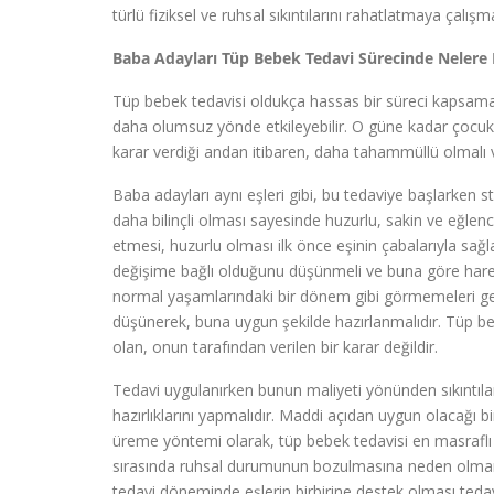
türlü fiziksel ve ruhsal sıkıntılarını rahatlatmaya çal
Baba Adayları Tüp Bebek Tedavi Sürecinde Nelere 
Tüp bebek tedavisi oldukça hassas bir süreci kapsamak
daha olumsuz yönde etkileyebilir. O güne kadar çocuk
karar verdiği andan itibaren, daha tahammüllü olmalı v
Baba adayları aynı eşleri gibi, bu tedaviye başlarken s
daha bilinçli olması sayesinde huzurlu, sakin ve eğlenc
etmesi, huzurlu olması ilk önce eşinin çabalarıyla sağ
değişime bağlı olduğunu düşünmeli ve buna göre harek
normal yaşamlarındaki bir dönem gibi görmemeleri ger
düşünerek, buna uygun şekilde hazırlanmalıdır. Tüp b
olan, onun tarafından verilen bir karar değildir.
Tedavi uygulanırken bunun maliyeti yönünden sıkıntıları
hazırlıklarını yapmalıdır. Maddi açıdan uygun olacağı 
üreme yöntemi olarak, tüp bebek tedavisi en masraflı 
sırasında ruhsal durumunun bozulmasına neden olmamal
tedavi döneminde eşlerin birbirine destek olması teda