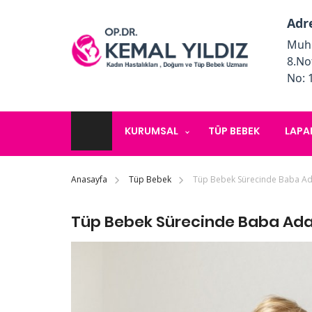
Adr
Muhi
8.No
No: 
KURUMSAL
TÜP BEBEK
LAPA
Anasayfa
Tüp Bebek
Tüp Bebek Sürecinde Baba Ad
Tüp Bebek Sürecinde Baba Ada