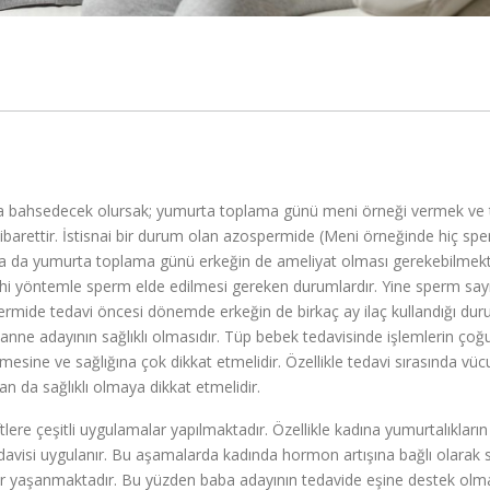
aca bahsedecek olursak; yumurta toplama günü meni örneği vermek ve
ibarettir. İstisnai bir durum olan azospermide (Meni örneğinde hiç sp
a da yumurta toplama günü erkeğin de ameliyat olması gerekebilmekt
ahi yöntemle sperm elde edilmesi gereken durumlardır. Yine sperm sayı
ermide tedavi öncesi dönemde erkeğin de birkaç ay ilaç kullandığı dur
 anne adayının sağlıklı olmasıdır. Tüp bebek tedavisinde işlemlerin çoğ
esine ve sağlığına çok dikkat etmelidir. Özellikle tedavi sırasında vü
an da sağlıklı olmaya dikkat etmelidir.
ere çeşitli uygulamalar yapılmaktadır. Özellikle kadına yumurtalıkların
tedavisi uygulanır. Bu aşamalarda kadında hormon artışına bağlı olarak 
mler yaşanmaktadır. Bu yüzden baba adayının tedavide eşine destek olma