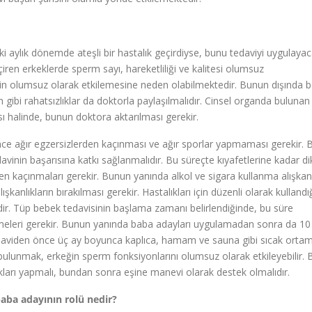
 aylık dönemde ateşli bir hastalık geçirdiyse, bunu tedaviyi uygulaya
çiren erkeklerde sperm sayı, hareketliliği ve kalitesi olumsuz
nin olumsuz olarak etkilemesine neden olabilmektedir. Bunun dışında 
gibi rahatsızlıklar da doktorla paylaşılmalıdır. Cinsel organda bulunan 
 halinde, bunun doktora aktarılması gerekir.
e ağır egzersizlerden kaçınması ve ağır sporlar yapmaması gerekir. B
avinin başarısına katkı sağlanmalıdır. Bu süreçte kıyafetlerine kadar dik
ten kaçınmaları gerekir. Bunun yanında alkol ve sigara kullanma alışkanl
nlıkların bırakılması gerekir. Hastalıkları için düzenli olarak kullandığı
dir. Tüp bebek tedavisinin başlama zamanı belirlendiğinde, bu süre
emeleri gerekir. Bunun yanında baba adayları uygulamadan sonra da 10
tedaviden önce üç ay boyunca kaplıca, hamam ve sauna gibi sıcak ortam
 bulunmak, erkeğin sperm fonksiyonlarını olumsuz olarak etkileyebilir. 
ları yapmalı, bundan sonra eşine manevi olarak destek olmalıdır.
aba adayının rolü nedir?