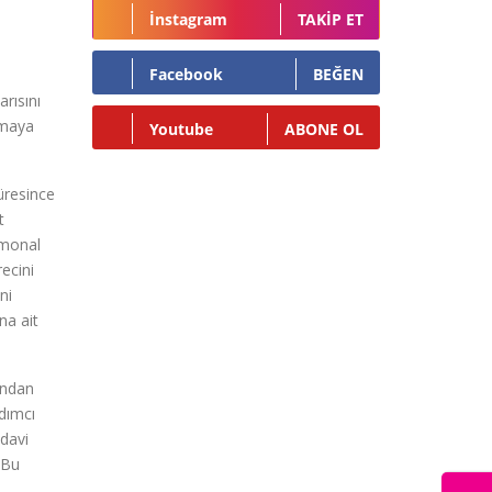
İnstagram
TAKIP ET
Facebook
BEĞEN
rısını
rmaya
Youtube
ABONE OL
süresince
t
rmonal
ecini
ni
na ait
ından
dımcı
edavi
 Bu