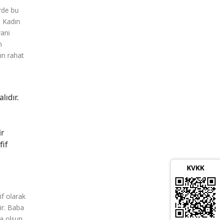
rde bu
. Kadın
yani
n
ın rahat
lıdır.
ir
fif
KVKK
if olarak
ir. Baba
sa olsun