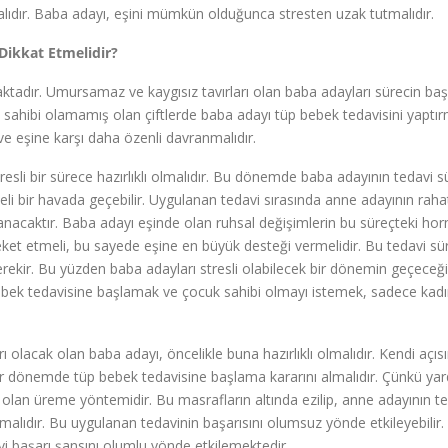
ışmalıdır. Baba adayı, eşini mümkün olduğunca stresten uzak tutmalıdır.
Dikkat Etmelidir?
tadır. Umursamaz ve kaygısız tavırları olan baba adayları sürecin başa
 sahibi olamamış olan çiftlerde baba adayı tüp bebek tedavisini yaptı
e eşine karşı daha özenli davranmalıdır.
tresli bir sürece hazırlıklı olmalıdır. Bu dönemde baba adayının tedavi 
eli bir havada geçebilir. Uygulanan tedavi sırasında anne adayının raha
lanacaktır. Baba adayı eşinde olan ruhsal değişimlerin bu süreçteki ho
et etmeli, bu sayede eşine en büyük desteği vermelidir. Bu tedavi sür
ekir. Bu yüzden baba adayları stresli olabilecek bir dönemin geçeceği
ebek tedavisine başlamak ve çocuk sahibi olmayı istemek, sadece kadı
 olacak olan baba adayı, öncelikle buna hazırlıklı olmalıdır. Kendi açıs
bir dönemde tüp bebek tedavisine başlama kararını almalıdır. Çünkü yar
olan üreme yöntemidir. Bu masrafların altında ezilip, anne adayının t
ıdır. Bu uygulanan tedavinin başarısını olumsuz yönde etkileyebilir.
vi başarı şansını olumlu yönde etkilemektedir.