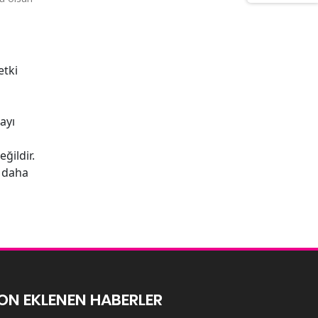
etki
ayı
ğildir.
a daha
ON EKLENEN HABERLER