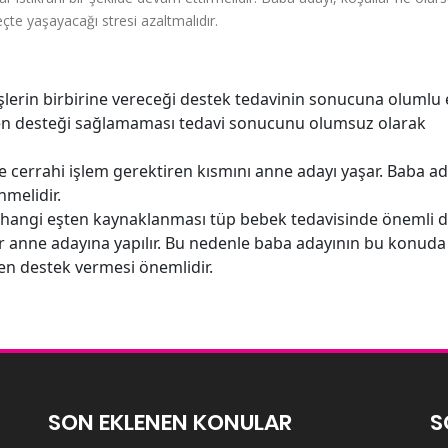
çte yaşayacağı stresi azaltmalıdır.
şlerin birbirine vereceği destek tedavinin sonucuna olumlu 
eken desteği sağlamaması tedavi sonucunu olumsuz olarak
e cerrahi işlem gerektiren kısmını anne adayı yaşar. Baba ad
nmelidir.
hangi eşten kaynaklanması tüp bebek tedavisinde önemli de
r anne adayına yapılır. Bu nedenle baba adayının bu konud
n destek vermesi önemlidir.
SON EKLENEN KONULAR
S