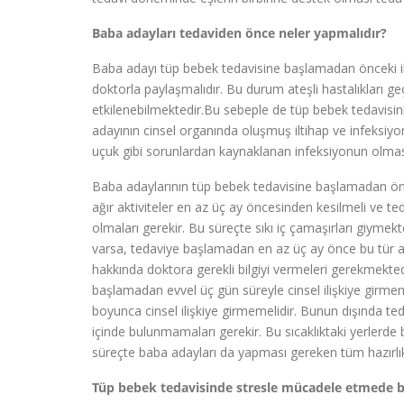
Baba adayları tedaviden önce neler yapmalıdır?
Baba adayı tüp bebek tedavisine başlamadan önceki iki
doktorla paylaşmalıdır. Bu durum ateşli hastalıkları ge
etkilenebilmektedir.Bu sebeple de tüp bebek tedavisi
adayının cinsel organında oluşmuş iltihap ve infeksiyon 
uçuk gibi sorunlardan kaynaklanan infeksiyonun olması
Baba adaylarının tüp bebek tedavisine başlamadan önc
ağır aktiviteler en az üç ay öncesinden kesilmeli ve ted
olmaları gerekir. Bu süreçte sıkı iç çamaşırları giymek
varsa, tedaviye başlamadan en az üç ay önce bu tür alışka
hakkında doktora gerekli bilgiyi vermeleri gerekmekte
başlamadan evvel üç gün süreyle cinsel ilişkiye girm
boyunca cinsel ilişkiye girmemelidir. Bunun dışında 
içinde bulunmamaları gerekir. Bu sıcaklıktaki yerlerde
süreçte baba adayları da yapması gereken tüm hazırlık
Tüp bebek tedavisinde stresle mücadele etmede b