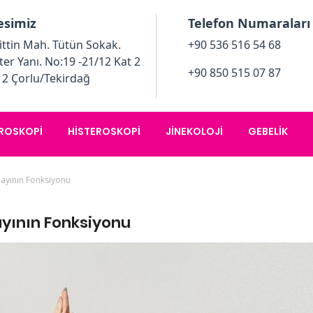
esimiz
Telefon Numaraları
ttin Mah. Tütün Sokak.
+90 536 516 54 68
ter Yanı. No:19 -21/12 Kat 2
+90 850 515 07 87
12 Çorlu/Tekirdağ
ROSKOPI
HISTEROSKOPI
JINEKOLOJI
GEBELIK
ayının Fonksiyonu
yının Fonksiyonu