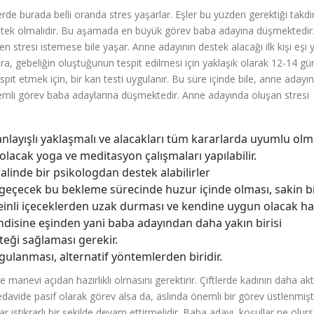
de burada belli oranda stres yaşarlar. Eşler bu yüzden gerektiği takdi
estek olmalıdır. Bu aşamada en büyük görev baba adayına düşmektedir
en stresi istemese bile yaşar. Anne adayının destek alacağı ilk kişi eşi 
a, gebeliğin oluştuğunun tespit edilmesi için yaklaşık olarak 12-14 gü
it etmek için, bir kan testi uygulanır. Bu süre içinde bile, anne adayın
önemli görev baba adaylarına düşmektedir. Anne adayında oluşan stresi
ı anlayışlı yaklaşmalı ve alacakları tüm kararlarda uyumlu olma
lacak yoga ve meditasyon çalışmaları yapılabilir.
 halinde bir psikologdan destek alabilirler
 geçecek bu bekleme sürecinde huzur içinde olması, sakin b
einli içeceklerden uzak durması ve kendine uygun olacak ha
ndisine eşinden yani baba adayından daha yakın birisi
eği sağlaması gerekir.
ulanması, alternatif yöntemlerden biridir.
anevi açıdan hazırlıklı olmasını gerektirir. Çiftlerde kadının daha akt
edavide pasif olarak görev alsa da, aslında önemli bir görev üstlenmişt
 istikrarlı bir şekilde devam ettirmelidir. Baba adayı, koşullar ne olur