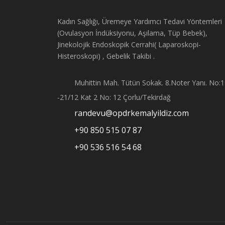
Kadın Sağlığı, Üremeye Yardımcı Tedavi Yöntemleri
(Ovulasyon İndüksiyonu, Aşılama, Tüp Bebek),
Jinekolojik Endoskopik Cerrahi( Laparoskopi-
Histeroskopi) , Gebelik Takibi .
Muhittin Mah. Tütün Sokak. 8.Noter Yanı. No:
-21/12 Kat 2 No: 12 Çorlu/Tekirdağ
randevu@opdrkemalyildiz.com
+90 850 515 07 87
+90 536 516 54 68