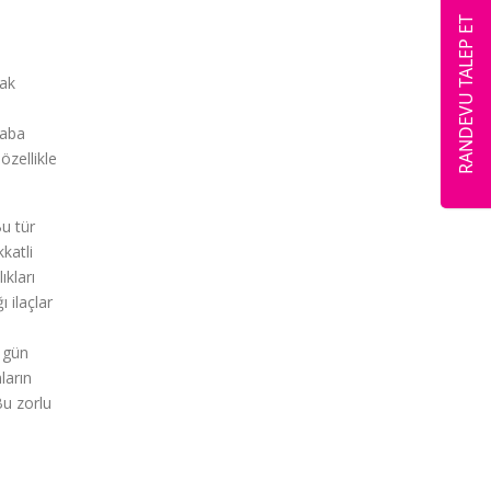
RANDEVU TALEP ET
cak
baba
özellikle
u tür
katli
ıkları
 ilaçlar
 gün
ların
Bu zorlu