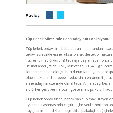
Paylaş
Tüp Bebek Sürecinde Baba Adayının Fonksiyonu:
Tüp bebek tedavisine baba adayının katkısından kıs
tedavi sürecinde eşine ruhsal olarak destek olmaktan 
hücresi olmadığı durum) tedaviye başlamadan önce y
istisnai ameliyatlar TESE, Mikrotese, TESA… gibi cerr
ileri derecede az olduğu bazı durumlarda ya da azosp
olabilmektedir. Tüp bebek tedavisinin en önemli şartı,
anne adayının üzerinde olmaktadır. Anne adayı beslenm
aldığı her çeşit besine özen göstermeli, psikolojik açıd
Tüp bebek tedavisinde, bebek sahibi olmak isteyen çiftl
uyarılması aşamasında çeşitli ilaçlar verilir, hormon 
duygulanım farklılıkları oluşmakta, psikolojik değişi