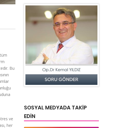
 tüm
erm
edir. Bu
sının
umlar
unluğu
cuduna
SOSYAL MEDYADA TAKİP
EDİN
stres ve
sı, her