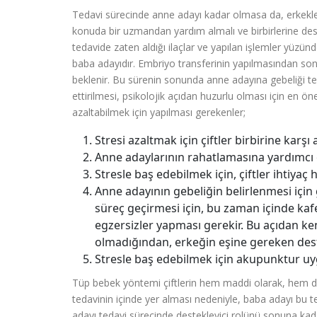
Tedavi sürecinde anne adayı kadar olmasa da, erkekler
konuda bir uzmandan yardım almalı ve birbirlerine d
tedavide zaten aldığı ilaçlar ve yapılan işlemler yüzünd
baba adayıdır. Embriyo transferinin yapılmasından sonr
beklenir. Bu sürenin sonunda anne adayına gebeliği tesp
ettirilmesi, psikolojik açıdan huzurlu olması için en 
azaltabilmek için yapılması gerekenler;
Stresi azaltmak için çiftler birbirine karş
Anne adaylarının rahatlamasına yardımcı o
Stresle baş edebilmek için, çiftler ihtiyaç
Anne adayının gebeliğin belirlenmesi için
süreç geçirmesi için, bu zaman içinde kaf
egzersizler yapması gerekir. Bu açıdan ke
olmadığından, erkeğin eşine gereken dest
Stresle baş edebilmek için akupunktur uyg
Tüp bebek yöntemi çiftlerin hem maddi olarak, hem de m
tedavinin içinde yer alması nedeniyle, baba adayı bu t
adayı tedavi sürecinde destekleyici rolünü sonuna kadar