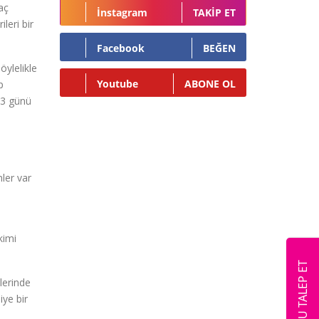
aç
İnstagram
TAKIP ET
leri bir
Facebook
BEĞEN
öylelikle
Youtube
ABONE OL
p
2-3 günü
ler var
kimi
RANDEVU TALEP ET
lerinde
iye bir