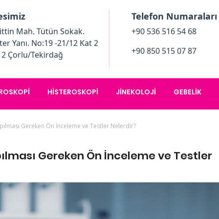
esimiz
Telefon Numaraları
ttin Mah. Tütün Sokak.
+90 536 516 54 68
ter Yanı. No:19 -21/12 Kat 2
+90 850 515 07 87
12 Çorlu/Tekirdağ
ROSKOPI
HISTEROSKOPI
JINEKOLOJI
GEBELIK
pılması Gereken Ön İnceleme ve Testler Nelerdir?
ılması Gereken Ön İnceleme ve Testler