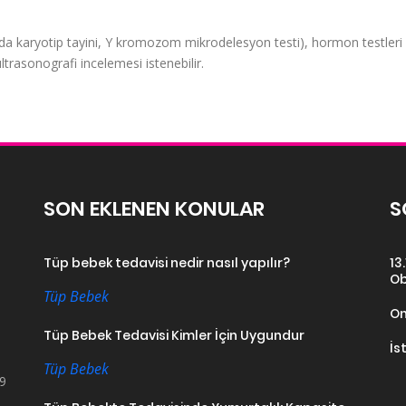
 kanda karyotip tayini, Y kromozom mikrodelesyon testi), hormon testleri
ltrasonografi incelemesi istenebilir.
SON EKLENEN KONULAR
S
Tüp bebek tedavisi nedir nasıl yapılır?
13
Ob
Tüp Bebek
On
Tüp Bebek Tedavisi Kimler İçin Uygundur
İs
Tüp Bebek
19