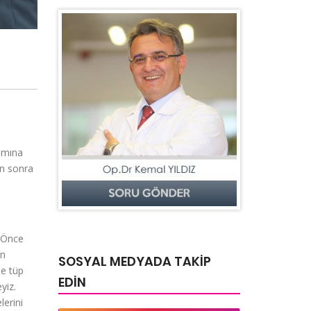
tamına
en sonra
. Önce
en
SOSYAL MEDYADA TAKİP
de tüp
EDİN
yiz.
lerini