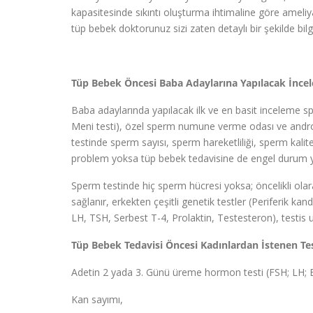
kapasitesinde sıkıntı oluşturma ihtimaline göre ameliya
tüp bebek doktorunuz sizi zaten detaylı bir şekilde bilgi
Tüp Bebek Öncesi Baba Adaylarına Yapılacak İncel
Baba adaylarında yapılacak ilk ve en basit inceleme s
Meni testi), özel sperm numune verme odası ve androl
testinde sperm sayısı, sperm hareketliliği, sperm kalitesi
problem yoksa tüp bebek tedavisine de engel durum yokt
Sperm testinde hiç sperm hücresi yoksa; öncelikli olar
sağlanır, erkekten çeşitli genetik testler (Periferik k
LH, TSH, Serbest T-4, Prolaktin, Testesteron), testis u
Tüp Bebek Tedavisi Öncesi Kadınlardan İstenen Tes
Adetin 2 yada 3. Günü üreme hormon testi (FSH; LH; E
Kan sayımı,