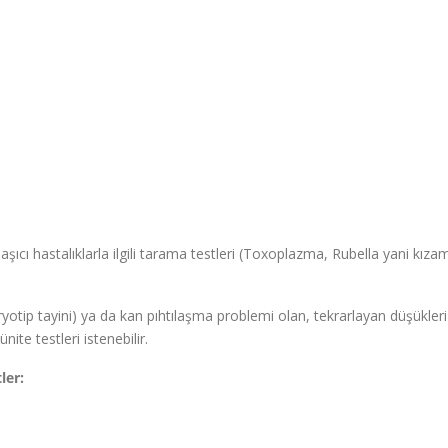
ı hastalıklarla ilgili tarama testleri (Toxoplazma, Rubella yani kızam
aryotip tayini) ya da kan pıhtılaşma problemi olan, tekrarlayan düşükler
ite testleri istenebilir.
ler: