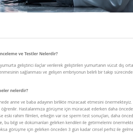
nceleme ve Testler Nelerdir?
umurta geliştirici ilaçlar verilerek geliştirilen yumurtanın vücut dış or
lenmesinin sağlanması ve gelişen embriyonun belirli bir takip sürecind
eler nelerdir?
şmede anne ve baba adayının birlikte müracaat etmesini önermekteyiz
üresi öğrenilir. Hastalarımıza görüşme için müracaat ederken daha önced
 ise eski rahim filmleri, erkeğin var ise sperm test sonuçları, daha önce
, bu bilgi ve dokümanları gelirken kendileri ile getirmelerini önermekte
sa görüşme için gelirken önceden 3 gün kadar cinsel perhiz ile gelme