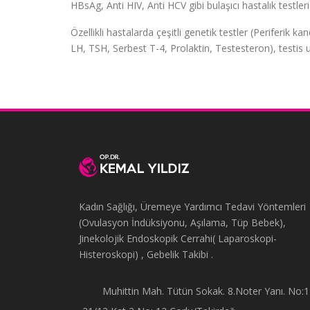
HBsAg, Anti HIV, Anti HCV gibi bulaşıcı hastalık testleri
Özellikli hastalarda çeşitli genetik testler (Periferik
LH, TSH, Serbest T-4, Prolaktin, Testesteron), testis u
Kadın Sağlığı, Üremeye Yardımcı Tedavi Yöntemleri
(Ovulasyon İndüksiyonu, Aşılama, Tüp Bebek),
Jinekolojik Endoskopik Cerrahi( Laparoskopi-
Histeroskopi) , Gebelik Takibi .
Muhittin Mah. Tütün Sokak. 8.Noter Yanı. No: