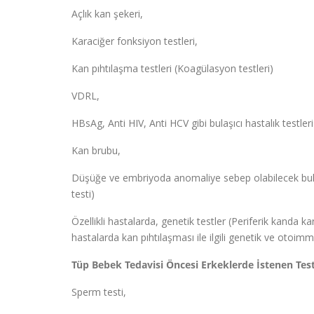
Açlık kan şekeri,
Karaciğer fonksiyon testleri,
Kan pıhtılaşma testleri (Koagülasyon testleri)
VDRL,
HBsAg, Anti HIV, Anti HCV gibi bulaşıcı hastalık testleri
Kan brubu,
Düşüğe ve embriyoda anomaliye sebep olabilecek bulaşıc
testi)
Özellikli hastalarda, genetik testler (Periferik kanda k
hastalarda kan pıhtılaşması ile ilgili genetik ve otoimmün
Tüp Bebek Tedavisi Öncesi Erkeklerde İstenen Test
Sperm testi,