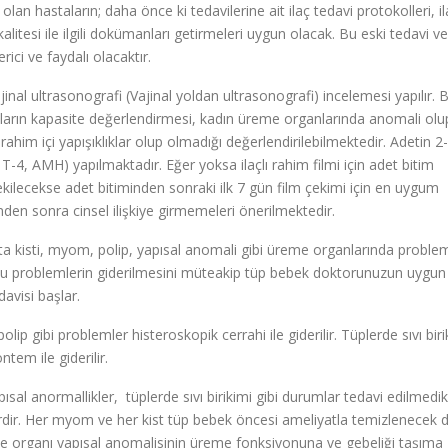
n hastaların; daha önce ki tedavilerine ait ilaç tedavi protokolleri, il
litesi ile ilgili dokümanları getirmeleri uygun olacak. Bu eski tedavi veri
ici ve faydalı olacaktır.
al ultrasonografi (Vajinal yoldan ultrasonografi) incelemesi yapılır. B
ıkların kapasite değerlendirmesi, kadın üreme organlarında anomali olu
 rahim içi yapışıklıklar olup olmadığı değerlendirilebilmektedir. Adetin 
T-4, AMH) yapılmaktadır. Eğer yoksa ilaçlı rahim filmi için adet bitim
ilecekse adet bitiminden sonraki ilk 7 gün film çekimi için en uygum
nden sonra cinsel ilişkiye girmemeleri önerilmektedir.
a kisti, myom, polip, yapısal anomali gibi üreme organlarında problem
. Bu problemlerin giderilmesini müteakip tüp bebek doktorunuzun uygun
avisi başlar.
gibi problemler histeroskopik cerrahi ile giderilir. Tüplerde sıvı biri
tem ile giderilir.
sal anormallikler, tüplerde sıvı birikimi gibi durumlar tedavi edilmedik
erdir. Her myom ve her kist tüp bebek öncesi ameliyatla temizlenecek d
e organı yapısal anomalisinin üreme fonksiyonuna ve gebeliği taşıma