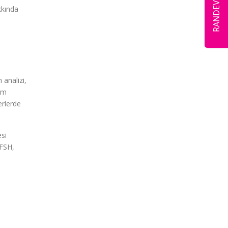
kkında
analizi,
rm
erlerde
esi
(FSH,