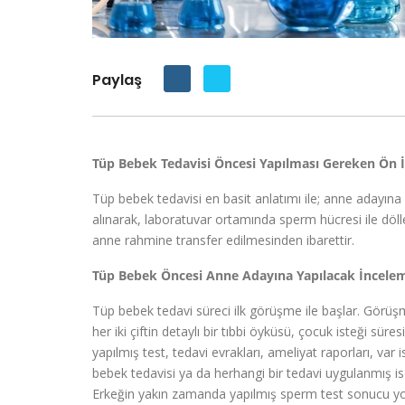
Paylaş
Tüp Bebek Tedavisi Öncesi Yapılması Gereken Ön İ
Tüp bebek tedavisi en basit anlatımı ile; anne adayına y
alınarak, laboratuvar ortamında sperm hücresi ile döl
anne rahmine transfer edilmesinden ibarettir.
Tüp Bebek Öncesi Anne Adayına Yapılacak İncelem
Tüp bebek tedavi süreci ilk görüşme ile başlar. Görü
her iki çiftin detaylı bir tıbbi öyküsü, çocuk isteği s
yapılmış test, tedavi evrakları, ameliyat raporları, var
bebek tedavisi ya da herhangi bir tedavi uygulanmış ise
Erkeğin yakın zamanda yapılmış sperm test sonucu yok