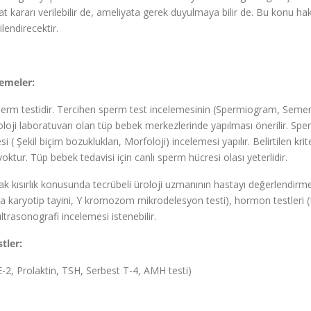
t kararı verilebilir de, ameliyata gerek duyulmaya bilir de. Bu konu ha
lendirecektir.
emeler:
perm testidir. Tercihen sperm test incelemesinin (Spermiogram, Semen 
oji laboratuvarı olan tüp bebek merkezlerinde yapılması önerilir. Spe
 ( Şekil biçim bozuklukları, Morfoloji) incelemesi yapılır. Belirtilen krit
ur. Tüp bebek tedavisi için canlı sperm hücresi olası yeterlidir.
ak kısırlık konusunda tecrübeli üroloji uzmanının hastayı değerlendirm
anda karyotip tayini, Y kromozom mikrodelesyon testi), hormon testleri 
ltrasonografi incelemesi istenebilir.
tler:
-2, Prolaktin, TSH, Serbest T-4, AMH testi)