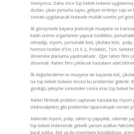
öneriyoruz. Daha önce tüp bebek tedavisi uygulanmış ola
dozları, çıkan yumurta sayısı, gelişen embriyo sayı ve ka
sonraki uygulanacak tedavide mutlak surette yol göster
İlk görüşmede bayana jinekolojik muayene ve transvajin
kadın üreme organlarının yapısal özellikleri, yumurtal
olmadığı, myom, yumurtalık kisti, çikolata kisti, polip,
hormon testleri (FSH; LH; E-2, Prolaktin, TSH, Serbest 
dönemine planlama yapılmaktadır. Eğer rahim filmi çek
dönemdir. Rahim filmi çekilecek hastaların adet bitimi
İlk değerlendirme ve muayene de bayanda kist, çikolat
ise tüp bebek tedavisi öncesi bu problemler giderilir
gördüğü iyileşme sürecinden sonra esas tüp bebek ted
Rahim filminde problem saptanan hastalarda; myom polip 
(Hidrosalpinks) gibi problemler laparoskopik cerrahi yön
Rahimde myom, polip, rahim içi yapışıklık, rahimde yapı
tüp bebek tedavisinde gebelik şansını azaltan faktörl
kural yoktur. Kist ya da myomların büyüklüğüne, ürem