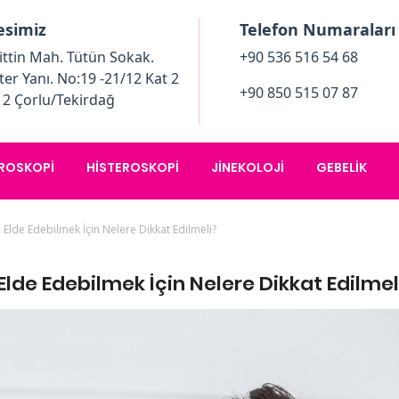
esimiz
Telefon Numaraları
ttin Mah. Tütün Sokak.
+90 536 516 54 68
ter Yanı. No:19 -21/12 Kat 2
+90 850 515 07 87
12 Çorlu/Tekirdağ
ROSKOPI
HISTEROSKOPI
JINEKOLOJI
GEBELIK
Elde Edebilmek İçin Nelere Dikkat Edilmeli?
lde Edebilmek İçin Nelere Dikkat Edilmel