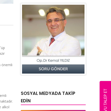
 Tüp
azır
n önemli
RANDEVU TALEP ET
SOSYAL MEDYADA TAKİP
nemli
EDİN
maktadır.
e alkol