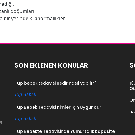
adığı,
canlı doğumları
bir yerinde ki anormallikler.
SON EKLENEN KONULAR
S
Tüp bebek tedavisi nedir nasıl yapılır?
13
Ob
Tüp Bebek
On
Tüp Bebek Tedavisi Kimler İçin Uygundur
İs
Tüp Bebek
19
Tüp Bebekte Tedavisinde Yumurtalık Kapasite