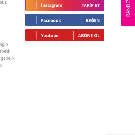
msuz
İnstagram
TAKIP ET
Facebook
BEĞEN
Youtube
ABONE OL
liğin
ebelik
 gebelik
k