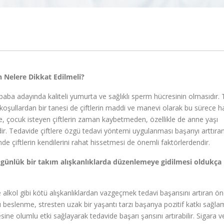
 Nelere Dikkat Edilmeli?
ve baba adayında kaliteli yumurta ve sağlıklı sperm hücresinin olmasıdır.
 koşullardan bir tanesi de çiftlerin maddi ve manevi olarak bu sürece h
te, çocuk isteyen çiftlerin zaman kaybetmeden, özellikle de anne yaşı
ir. Tedavide çiftlere özgü tedavi yöntemi uygulanması başarıyı arttıra
e çiftlerin kendilerini rahat hissetmesi de önemli faktörlerdendir.
günlük bir takım alışkanlıklarda düzenlemeye gidilmesi oldukça
 alkol gibi kötü alışkanlıklardan vazgeçmek tedavi başarısını artıran ö
klı beslenme, stresten uzak bir yaşantı tarzı başarıya pozitif katkı sağla
ine olumlu etki sağlayarak tedavide başarı şansını artırabilir. Sigara v