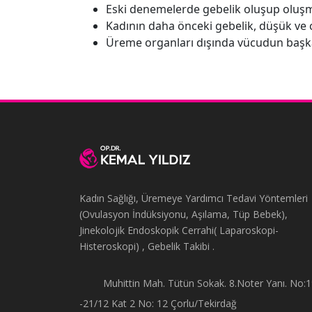
Eski denemelerde gebelik oluşup oluşm
Kadının daha önceki gebelik, düşük ve 
Üreme organları dışında vücudun başka 
Kadın Sağlığı, Üremeye Yardımcı Tedavi Yöntemleri
(Ovulasyon İndüksiyonu, Aşılama, Tüp Bebek),
Jinekolojik Endoskopik Cerrahi( Laparoskopi-
Histeroskopi) , Gebelik Takibi .
Muhittin Mah. Tütün Sokak. 8.Noter Yanı. No:
-21/12 Kat 2 No: 12 Çorlu/Tekirdağ