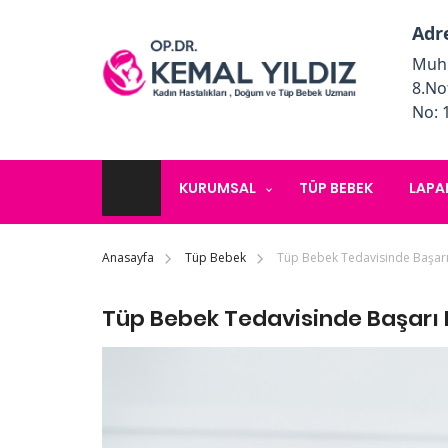
Adr
Muhi
8.No
No: 
KURUMSAL
TÜP BEBEK
LAPA
Anasayfa
Tüp Bebek
Tüp Bebek Tedavisinde Başarı 
Tüp Bebek Tedavisinde Başarı E